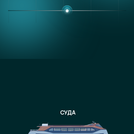
Суда
М
СУДА