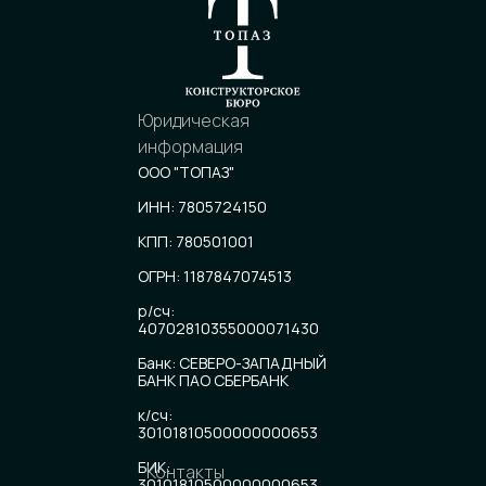
МАЛОМЕРНЫЕ СУДА
Юридическая
информация
ООО "ТОПАЗ"
ИНН: 7805724150
КПП: 780501001
TPZ DRIVER-M
ОГРН: 1187847074513
р/сч:
40702810355000071430
Банк: СЕВЕРО-ЗАПАДНЫЙ
БАНК ПАО СБЕРБАНК
к/сч:
30101810500000000653
БИК:
Контакты
30101810500000000653