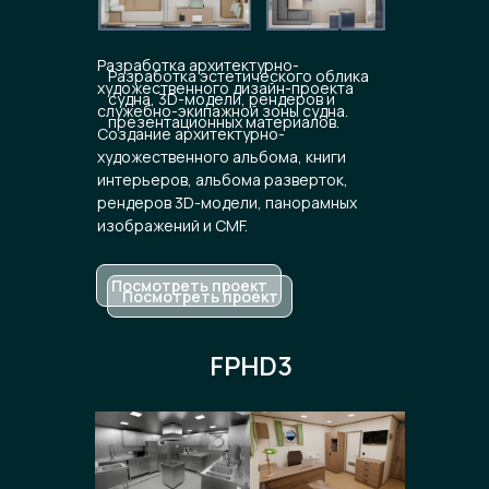
Разработка архитектурно-
Разработка эстетического облика
художественного дизайн-проекта
судна, 3D-модели, рендеров и
служебно-экипажной зоны судна.
презентационных материалов.
Создание архитектурно-
художественного альбома, книги
интерьеров, альбома разверток,
рендеров 3D-модели, панорамных
изображений и CMF.
Посмотреть проект
Посмотреть проект
FPHD3