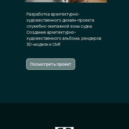
Разработка архитектурно-
художественного дизайн-проекта
служебно-экипажной зоны судна.
Создание архитектурно-
художественного альбома, рендеров
3D-модели и CMF.
Суда
М
Посмотреть проект