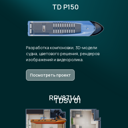
TD P150
Разработка компоновки, 3D-модели
судна, цветового решения, рендеров
изображений и видеоролика.
Посмотреть проект
RPV8714A
TDSV 01